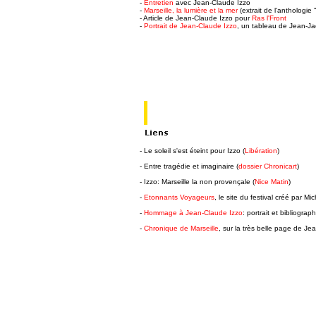
-
Entretien
avec Jean-Claude Izzo
-
Marseille, la lumière et la mer
(extrait de l'anthologie
- Article de Jean-Claude Izzo pour
Ras l'Front
-
Portrait de Jean-Claude Izzo
, un tableau de Jean-J
- Le soleil s'est éteint pour Izzo (
Libération
)
- Entre tragédie et imaginaire (
dossier Chronicart
)
- Izzo: Marseille la non provençale (
Nice Matin
)
-
Etonnants Voyageurs
, le site du festival créé par Mi
-
Hommage à Jean-Claude Izzo
: portrait et bibliograph
-
Chronique de Marseille
, sur la très belle page de J