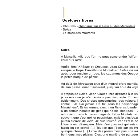
- Chourmo -
chronique sur le Réseau des Marseillais
- Solea
- Le soleil des mourants
Solea
A Marseille, ville que l'on ne peut comprendre "si l'
ceux qu'il aime.
Après
Total Khéops
et
Chourmo
, Jean-Claude Izzo cl
évoque le Pepe Carvalho de Montalban.
Solea
ou une
avec, pour respirer un peu, les cabanons des Goudes,
la petite barque de pêche.
Au delà de l'évocation crue d'un nouvel ordre mondia
de son passé, errant, survivant, jusqu'au bout du voya
A propos de
Solea
, Jean-Claude Izzo déclarait à la r
je savais que je n'en écrirais pas cinquante. En en
évidemment. Des choses personnelles, des valeurs: le
contre... Je n'ai jamais été flic. Tous les personna
Maraîchers". Et les jeunes, c'est mon fils et sa bande
a un certain nombre de gens qui ne me liront pas... J
retrouvent dans le personnage de Fabio Montale, et 
souvent que c'est noir et pessimiste, mais le plus bea
putain d'envie de vivre! Je suis touché, car c'est la s
L'avenir est désespéré. Mais c'est pas moi qui suis d
façon on est coincé (...) Tout ce que j'écris sur les i
quelque chose (...) Ecrire des polars n'est pas une a
bonheurs, mes plaisirs. C'est une manière de partager