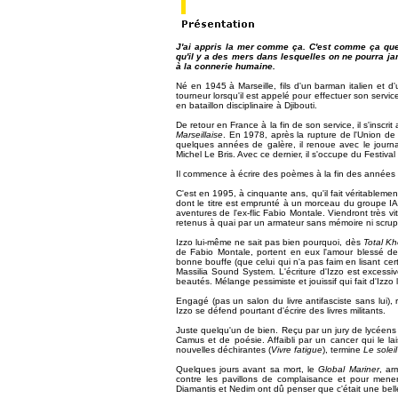
J'ai appris la mer comme ça. C'est comme ça que l
qu'il y a des mers dans lesquelles on ne pourra jam
à la connerie humaine.
Né en 1945 à Marseille, fils d'un barman italien et 
tourneur lorsqu'il est appelé pour effectuer son service 
en bataillon disciplinaire à Djibouti.
De retour en France à la fin de son service, il s'inscr
Marseillaise
. En 1978, après la rupture de l'Union de 
quelques années de galère, il renoue avec le journ
Michel Le Bris. Avec ce dernier, il s'occupe du Festiv
Il commence à écrire des poèmes à la fin des années s
C'est en 1995, à cinquante ans, qu'il fait véritablemen
dont le titre est emprunté à un morceau du groupe IA
aventures de l'ex-flic Fabio Montale. Viendront très v
retenus à quai par un armateur sans mémoire ni scrup
Izzo lui-même ne sait pas bien pourquoi, dès
Total K
de Fabio Montale, portent en eux l'amour blessé des d
bonne bouffe (que celui qui n'a pas faim en lisant ce
Massilia Sound System. L'écriture d'Izzo est excessi
beautés. Mélange pessimiste et jouissif qui fait d'Izzo l
Engagé (pas un salon du livre antifasciste sans lui), 
Izzo se défend pourtant d'écrire des livres militants.
Juste quelqu'un de bien. Reçu par un jury de lycéens q
Camus et de poésie. Affaibli par un cancer qui le lai
nouvelles déchirantes (
Vivre fatigue
), termine
Le solei
Quelques jours avant sa mort, le
Global Mariner
, ar
contre les pavillons de complaisance et pour mene
Diamantis et Nedim ont dû penser que c'était une bell