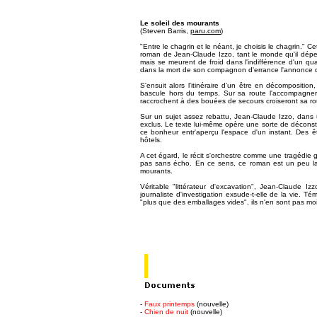
Le soleil des mourants
(Steven Barris,
paru.com
)
"Entre le chagrin et le néant, je choisis le chagrin." 
roman de Jean-Claude Izzo, tant le monde qu'il dépei
mais se meurent de froid dans l'indifférence d'un quai
dans la mort de son compagnon d'errance l'annonce de 
S'ensuit alors l'itinéraire d'un être en décompositio
bascule hors du temps. Sur sa route l'accompagnera
raccrochent à des bouées de secours croiseront sa ro
Sur un sujet assez rebattu, Jean-Claude Izzo, dans u
exclus. Le texte lui-même opère une sorte de déconst
ce bonheur entr'aperçu l'espace d'un instant. Des ê
hôtels.
A cet égard, le récit s'orchestre comme une tragédie 
pas sans écho. En ce sens, ce roman est un peu la gé
mourants.
Véritable "littérateur d'excavation", Jean-Claude I
journaliste d'investigation exsude-t-elle de la vie. Té
"plus que des emballages vides", ils n'en sont pas moi
-
Faux printemps
(nouvelle)
-
Chien de nuit
(nouvelle)