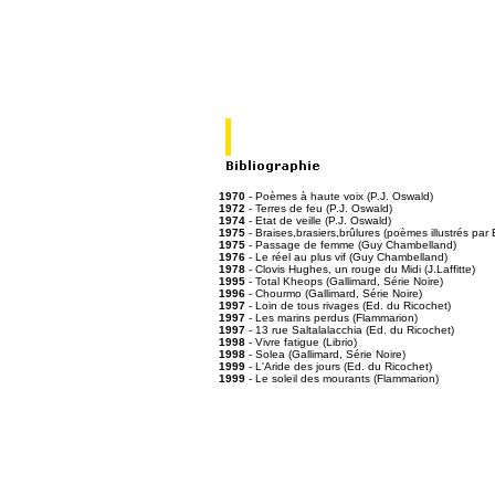
1970
- Poèmes à haute voix (P.J. Oswald)
1972
- Terres de feu (P.J. Oswald)
1974
- Etat de veille (P.J. Oswald)
1975
- Braises,brasiers,brûlures (poèmes illustrés par 
1975
- Passage de femme (Guy Chambelland)
1976
- Le réel au plus vif (Guy Chambelland)
1978
- Clovis Hughes, un rouge du Midi (J.Laffitte)
1995
- Total Kheops (Gallimard, Série Noire)
1996
- Chourmo (Gallimard, Série Noire)
1997
- Loin de tous rivages (Ed. du Ricochet)
1997
- Les marins perdus (Flammarion)
1997
- 13 rue Saltalalacchia (Ed. du Ricochet)
1998
- Vivre fatigue (Librio)
1998
- Solea (Gallimard, Série Noire)
1999
- L'Aride des jours (Ed. du Ricochet)
1999
- Le soleil des mourants (Flammarion)